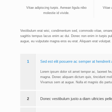
Vitae adipiscing turpis. Aenean ligula nibo
Vitae 
molestie id vivide.
Vestibulum erat wisi, condimentum sed, commodo vitae, ornare 
sagittis tempus lacus enim ac dui. Donec non enim in turpis pulv
augue, eu vulputate magna eros eu erat. Aliquam erat volutpat. 
1
Sed est elit posuere ac semper at hendrerit
Lorem ipsum dolor sit amet tempor ac, laoreet feug
magna. Donec aliquam dictum quis, tincidunt moles
Vivamus sem at augue. Nulla et magnis dis partu
2
Donec vestibulum justo a diam ultricies pel