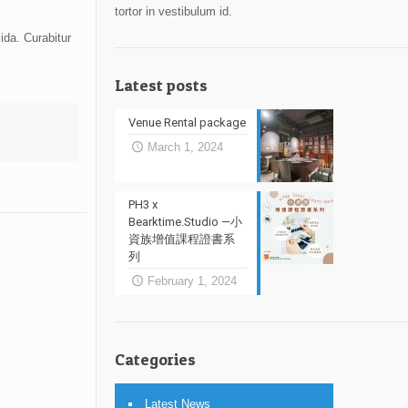
tortor in vestibulum id.
ida. Curabitur
Latest posts
Venue Rental package
March 1, 2024
PH3 x
Bearktime.Studio —小
資族增值課程證書系
列
February 1, 2024
Categories
Latest News