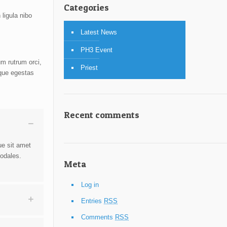
Categories
 ligula nibo
Latest News
PH3 Event
m rutrum orci,
Priest
eque egestas
Recent comments
ue sit amet
sodales.
Meta
Log in
Entries
RSS
Comments
RSS