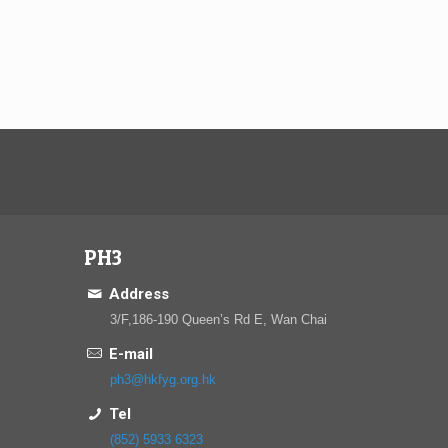
PH3
Address
3/F,186-190 Queen’s Rd E, Wan Chai
E-mail
ph3@hkfyg.org.hk
Tel
(852) 5933 6323