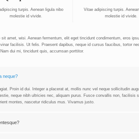
adipiscing turpis. Aenean ligula nibo
Vitae adipiscing turpis. Aenean
molestie id vivide.
molestie id vivide.
sit amet, wisi. Aenean fermentum, elit eget tincidunt condimentum, eros ipsu
inar facilisis. Ut felis. Praesent dapibus, neque id cursus faucibus, tortor n
Nam dui mi, tincidunt quis, accumsan porttitor.
 a neque?
iat. Proin id dui. Integer a placerat at, mollis nunc vel neque sollicitudin aug
tie, neque nibh ultricies nec, aliquam purus. Fusce convallis non, facilisis 
rient montes, nascetur ridiculus mus. Vivamus justo.
lentesque?