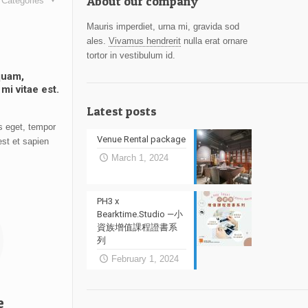
About our company
Categories
Mauris imperdiet, urna mi, gravida sod
ales.
Vivamus hendrerit
nulla erat ornare
tortor in vestibulum id.
quam,
mi vitae est.
Latest posts
es eget, tempor
Venue Rental package
est et sapien
March 1, 2024
PH3 x
Bearktime.Studio —小
資族增值課程證書系
列
February 1, 2024
e