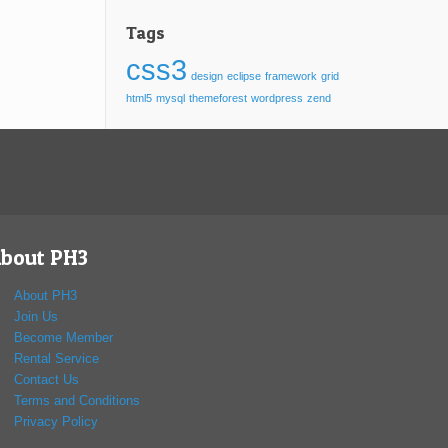
Tags
css3
design
eclipse
framework
grid
html5
mysql
themeforest
wordpress
zend
bout PH3
About PH3
Join Us
Become Member
Rental Service
Contact Us
Terms and Conditions
Privacy Policy