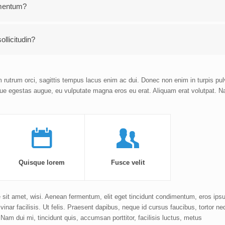
ementum?
ollicitudin?
utrum orci, sagittis tempus lacus enim ac dui. Donec non enim in turpis pulvi
eque egestas augue, eu vulputate magna eros eu erat. Aliquam erat volutpat. N
Quisque lorem
Fusce velit
sit amet, wisi. Aenean fermentum, elit eget tincidunt condimentum, eros ipsu
inar facilisis. Ut felis. Praesent dapibus, neque id cursus faucibus, tortor n
Nam dui mi, tincidunt quis, accumsan porttitor, facilisis luctus, metus