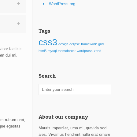
WordPress.org
Tags
css3
design
eclipse
framework
grid
nar facilisis.
html5
mysql
themeforest
wordpress
zend
am dui mi,
Search
About our company
m rutrum orci,
eque egestas
Mauris imperdiet, urna mi, gravida sod
ales.
Vivamus hendrerit
nulla erat ornare