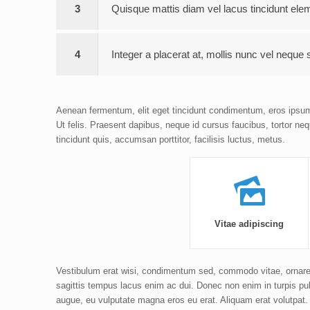
3
Quisque mattis diam vel lacus tincidunt el
4
Integer a placerat at, mollis nunc vel neque s
Aenean fermentum, elit eget tincidunt condimentum, eros ipsum r
Ut felis. Praesent dapibus, neque id cursus faucibus, tortor n
tincidunt quis, accumsan porttitor, facilisis luctus, metus.
Vitae adipiscing
Vestibulum erat wisi, condimentum sed, commodo vitae, ornare 
sagittis tempus lacus enim ac dui. Donec non enim in turpis pulv
augue, eu vulputate magna eros eu erat. Aliquam erat volutpat. 