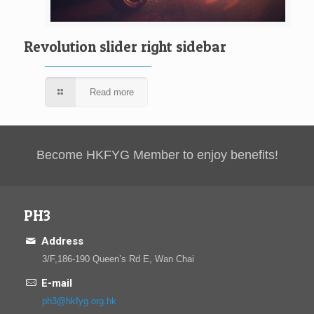
Revolution slider right sidebar
Read more
Become HKFYG Member to enjoy benefits!
PH3
Address
3/F,186-190 Queen’s Rd E, Wan Chai
E-mail
ph3@hkfyg.org.hk