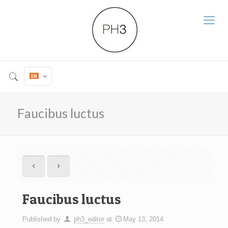
Faucibus luctus
Faucibus luctus
Published by
ph3_editor
at
May 13, 2014