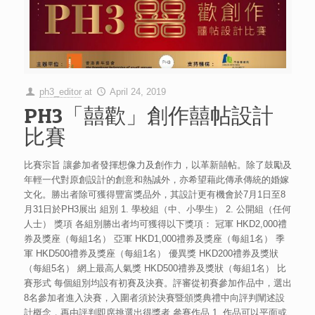
ph3_editor
at
April 24, 2019
PH3「囍歡」創作囍帖設計
比賽
比賽宗旨 讓參加者發揮想像力及創作力，以革新囍帖。除了鼓勵及
年輕一代對原創設計的創意和熱誠外，亦希望藉此傳承傳統的婚嫁
文化。勝出者除可獲得豐富獎品外，其設計更有機會於7月1日至8
月31日於PH3展出 組別 1. 學校組（中、小學生） 2. 公開組（任何
人士） 獎項 各組別勝出者均可獲得以下獎項： 冠軍 HKD2,000禮
券及獎座（每組1名） 亞軍 HKD1,000禮券及獎座（每組1名） 季
軍 HKD500禮券及獎座（每組1名） 優異獎 HKD200禮券及獎狀
（每組5名） 網上最高人氣獎 HKD500禮券及獎狀（每組1名） 比
賽形式 每個組別均設有初賽及決賽。評審從初賽參加作品中，選出
8名參加者進入決賽，入圍者須於決賽暨頒獎典禮中向評判闡述設
計概念，再由評判即席挑選出得獎者 參賽作品 1. 作品可以平面或