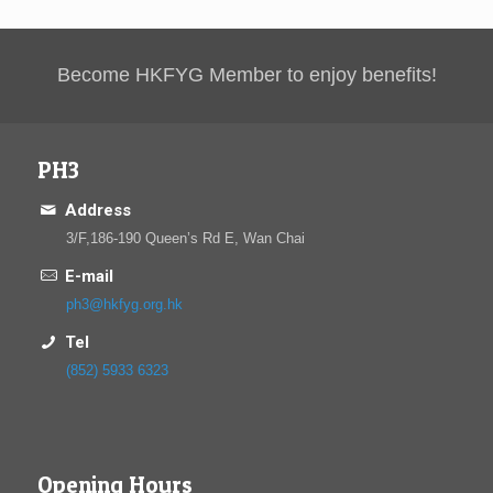
Become HKFYG Member to enjoy benefits!
PH3
Address
3/F,186-190 Queen’s Rd E, Wan Chai
E-mail
ph3@hkfyg.org.hk
Tel
(852) 5933 6323
Opening Hours