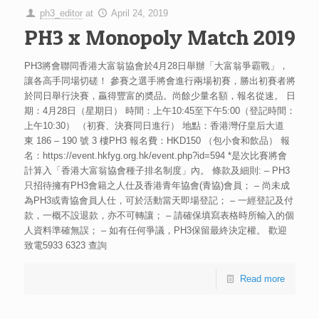
ph3_editor
at
April 24, 2019
PH3 x Monopoly Match 2019
PH3將會聯同香港大富翁協會於4月28日舉辦「大富翁爭霸戰」，
讓各高手同場切磋！ 參賽之選手將會進行兩場初賽，勝出初賽者將
於同日舉行決賽，贏得豐富的奬品。尚餘少量名額，報名從速。 日
期：4月28日（星期日） 時間：上午10:45至下午5:00（登記時間：
上午10:30） （初賽、決賽同日進行） 地點：香港灣仔皇后大道
東 186 – 190 號 3 樓PH3 報名費：HKD150 （包小食和飲品） 報
名：https://event.hkfyg.org.hk/event.php?id=594 *是次比賽將會
計算入「香港大富翁協會種子排名制度」內。 條款及細則: – PH3
只招待擁有PH3會籍之人仕及香港青年協會(青協)會員； – 尚未成
為PH3或青協會員人仕，可於活動當天即場登記； – 一經登記及付
款，一概不設退款，亦不可轉讓； – 請確保填寫表格時所輸入的個
人資料準確無誤； – 如有任何爭議，PH3保留最終決定權。 歡迎
致電5933 6323 查詢
Read more