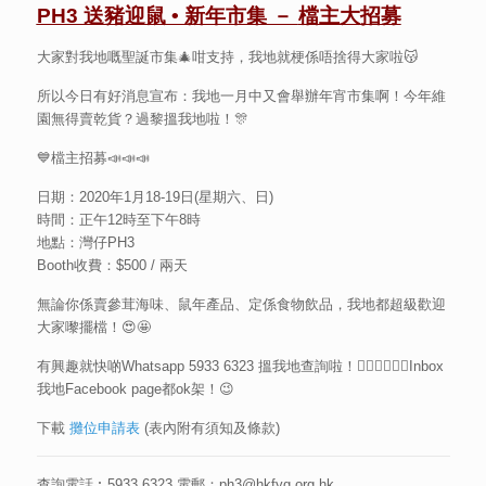
PH3 送豬迎鼠 • 新年市集 －
檔主大招募
大家對我地嘅聖誕市集🎄咁支持，我地就梗係唔捨得大家啦😽
所以今日有好消息宣布：我地一月中又會舉辦年宵市集啊！今年維
園無得賣乾貨？過黎搵我地啦！🎊
💙檔主招募📣📣📣
日期：2020年1月18-19日(星期六、日)
時間：正午12時至下午8時
地點：灣仔PH3
Booth收費：$500 / 兩天
無論你係賣參茸海味、鼠年產品、定係食物飲品，我地都超級歡迎
大家嚟擺檔！😍🤩
有興趣就快啲Whatsapp 5933 6323 搵我地查詢啦！🏃🏻‍♀🏃🏻‍♂Inbox
我地Facebook page都ok架！😉
下載
攤位申請表
(表內附有須知及條款)
查詢電話︰5933 6323 電郵：ph3@hkfyg.org.hk