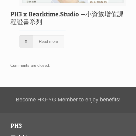
PH3 x Bearktime.Studio —小資族增值課
程證書系列
Read more
Comments are closed.
Become HKFYG Member to enjoy benefits!
PH3