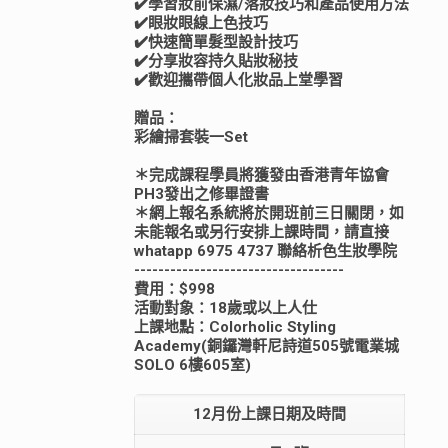
✔️學習妝前保濕/落妝技巧和產品使用方法
✔️眼妝眼線上色技巧
✔️快速簡單髮型設計技巧
✔️分享妝容持久貼妝秘技
✔️歡迎攜帶個人化妝品上堂學習
贈品：
彩繪掃套裝一Set
＊完成課程學員將獲發由香港青年協會
PH3發出之修畢證書
＊網上報名系統將於開班前三日關閉，如
未能報名或另行安排上課時間，請直接
whatapp 6975 4737 聯絡析色生妝學院
-----------------------------------
費用：$998
活動對象：18歲或以上人仕
上課地點：Colorholic Styling
Academy(銅鑼灣軒尼詩道505號電業城
SOLO 6樓605室)
12月份上課日期及時間