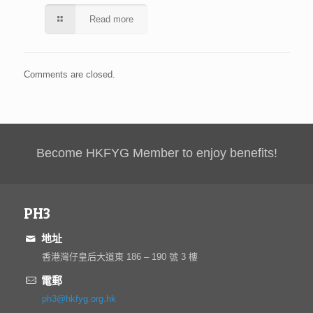
Read more
Comments are closed.
Become HKFYG Member to enjoy benefits!
PH3
地址
香港灣仔皇后大道東 186 – 190 號 3 樓
電郵
ph3@hkfyg.org.hk