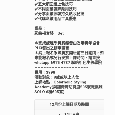
✔️五大類面繪上色技巧
✔️不同面繪裝飾應用技巧
✔️分享面繪妝容持久貼妝秘技
✔️代購彩繪用品工具優惠
贈品：
彩繪掃套裝一Set
＊完成課程學員將獲發由香港青年協會
PH3發出之修畢證書
＊網上報名系統將於開班前三日關閉，如
未能報名或另行安排上課時間，請直接
whatapp 6975 4737 聯絡析色生妝學院
-----------------------------------
費用：$998
活動對象：8歲或以上人仕
上課地點：Colorholic Styling
Academy(銅鑼灣軒尼詩道505號電業城
SOLO 6樓605室)
12月份上課日期及時間
12月A班