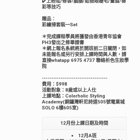
✔️上粉底/修容/胭脂/貼假眼睫毛/畫眉/唇
彩等技巧
贈品：
彩繪掃套裝一Set
＊完成課程學員將獲發由香港青年協會
PH3發出之修畢證書
＊網上報名系統將於開班前二日關閉，如
未能報名或另行安排上課時間與人數，請
直接whatapp 6975 4737 聯絡析色生妝學
院
-----------------------------------
費用：$998
活動對象：8歲或以上人仕
上課地點：Colorholic Styling
Academy(銅鑼灣軒尼詩道505號電業城
SOLO 6樓605室)
12月份上課日期及時間
12月A班