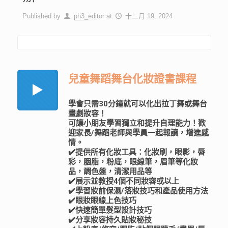
Published by
ph3_editor
at
十二月 19, 2024
兒童舞蹈舞台化妝證書課程
學會只需30分鐘就可以化出拉丁舞或舞台
畫劇妝容！
可讓小朋友學習獨立和提升自理能力！歡
迎家長/舞蹈老師與學員一起報讀，增進感
情。
✔️提供所有化妝工具：化妝刷，眼影，唇
彩，胭脂，粉底，眼線筆，眉筆等化妝
品，調色盤，清潔用品等
✔️展示並教授4個不同妝容或以上
✔️學習妝前保濕/落妝技巧和產品使用方法
✔️眼妝眼線上色技巧
✔️快速簡單髮型設計技巧
✔️分享妝容持久貼妝秘技