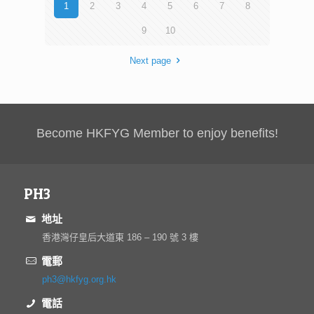
1
2
3
4
5
6
7
8
9
10
Next page
Become HKFYG Member to enjoy benefits!
PH3
地址
香港灣仔皇后大道東 186 – 190 號 3 樓
電郵
ph3@hkfyg.org.hk
電話