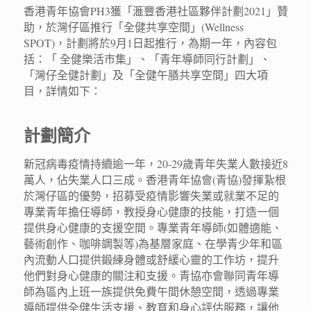
香港青年協會PH3獲「滙豐香港社區夥伴計劃2021」贊
助，於灣仔區推行「全健共享空間」(Wellness
SPOT)，計劃將於9月1日起推行，為期一年，內容包
括：「 全健樂活市集」、「青年導師同行計劃」、
「灣仔全健計劃」及「全健午膳共享空間」四大項
目，詳情如下：
計劃簡介
新冠病毒疫情持續逾一年，20-29歲青年失業人數接近8
萬人，佔失業人口三成。香港青年協會(青協)發揮紥根
於灣仔區的優勢，招募受疫情影響失業或就業不足的
專業青年擔任導師，教授身心健康的技能，打造一個
提供身心健康的支援空間。專業青年導師(如體適能、
藝術創作、咖啡調製等)為基層家庭、在學青少年和區
內流動人口提供鍛練身體或舒緩心靈的工作坊，提升
他們對身心健康的關注和支援。青協亦會聯同青年導
師為區內上班一族提供免費午間休憩空間，透過專業
導師提供全健生活支援、教育和身心評估服務，讓他