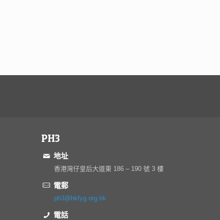
PH3
地址
香港灣仔皇后大道東 186 – 190 號 3 樓
電郵
ph3@hkfyg.org.hk
電話