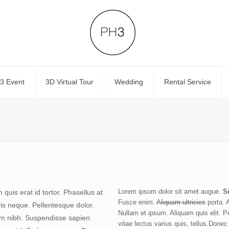
3 Event
3D Virtual Tour
Wedding
Rental Service
Lorem ipsum dolor sit amet augue.
S
uis erat id tortor. Phasellus at
Fusce enim.
Aliquam ultricies
porta. 
ris neque. Pellentesque dolor.
Nullam et ipsum. Aliquam quis elit. 
im nibh. Suspendisse sapien.
vitae lectus varius quis, tellus.Done