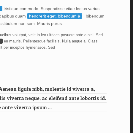
n
tristique commodo. Suspendisse vitae lectus varius
, dapibus quam
hendrerit eget, bibendum a
, bibendum
estibulum non sem. Mauris purus.
ibus volutpat, velit in leo ultrices posuere ante a nisl. Sed
m
eu mauris. Pellentesque facilisis. Nulla augue a. Class
uent per inceptos hymenaeos. Sed
Aenean ligula nibh, molestie id viverra a,
lis viverra neque, ac eleifend ante lobortis id.
e ante viverra ipsum ...