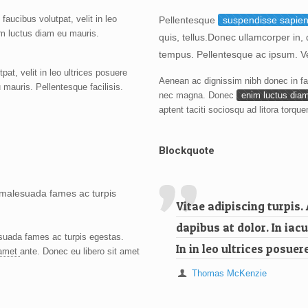
aucibus volutpat, velit in leo
Pellentesque
suspendisse sapie
m luctus diam eu mauris.
quis, tellus.Donec ullamcorper in
tempus. Pellentesque ac ipsum. V
at, velit in leo ultrices posuere
Aenean ac dignissim nibh donec in fauc
mauris. Pellentesque facilisis.
nec magna. Donec
enim luctus dia
aptent taciti sociosqu ad litora torq
Blockquote
 malesuada fames ac turpis
Vitae adipiscing turpis. 
dapibus at dolor. In iacu
esuada fames ac turpis egestas.
In in leo ultrices posuer
 amet
ante. Donec eu libero sit amet
Thomas McKenzie