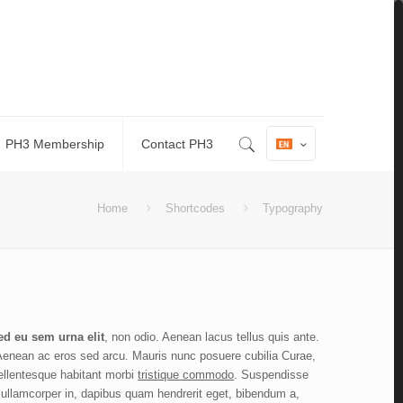
PH3 Membership
Contact PH3
Home
Shortcodes
Typography
ed eu sem urna elit
, non odio. Aenean lacus tellus quis ante.
Aenean ac eros sed arcu. Mauris nunc posuere cubilia Curae,
Pellentesque habitant morbi
tristique commodo
. Suspendisse
c ullamcorper in, dapibus quam hendrerit eget, bibendum a,