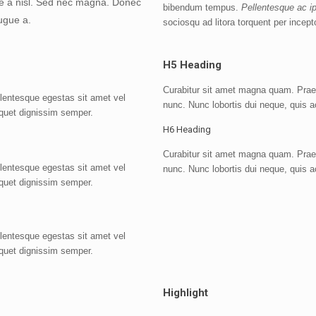
nte a nisl. Sed nec magna. Donec
bibendum tempus.
Pellentesque ac 
augue a.
sociosqu ad litora torquent per ince
H5 Heading
Curabitur sit amet magna quam. Praese
llentesque egestas sit amet vel
nunc. Nunc lobortis dui neque, quis 
iquet dignissim semper.
H6 Heading
Curabitur sit amet magna quam. Praese
llentesque egestas sit amet vel
nunc. Nunc lobortis dui neque, quis 
iquet dignissim semper.
llentesque egestas sit amet vel
iquet dignissim semper.
Highlight