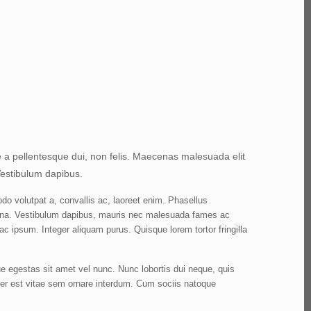
 a pellentesque dui, non felis. Maecenas malesuada elit
 Vestibulum dapibus.
odo volutpat a, convallis ac, laoreet enim. Phasellus
magna. Vestibulum dapibus, mauris nec malesuada fames ac
 ac ipsum. Integer aliquam purus. Quisque lorem tortor fringilla
ue egestas sit amet vel nunc. Nunc lobortis dui neque, quis
r est vitae sem ornare interdum. Cum sociis natoque