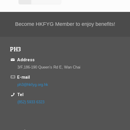
Become HKFYG Member to enjoy benefits!
PH3
Address
3/F,186-190 Queen’s Rd E, Wan Chai
E-mail
ph3@hkfyg.org.hk
Tel
(852) 5933 6323