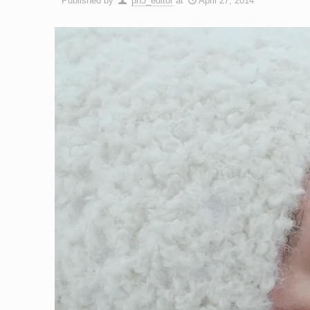
Published by
ph3_editor
at
April 27, 2014