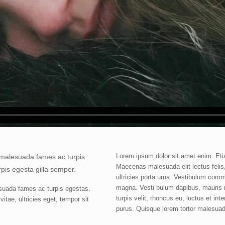
Lorem ipsum dolor sit amet enim. Eti
t malesuada fames ac turpis
Maecenas malesuada elit lectus felis, 
rpis egesta gilla semper.
ultricies porta urna. Vestibulum commo
magna. Vesti bulum dapibus, mauris n
esuada fames ac turpis egestas.
turpis velit, rhoncus eu, luctus et in
itae, ultricies eget, tempor sit
purus. Quisque lorem tortor malesuada