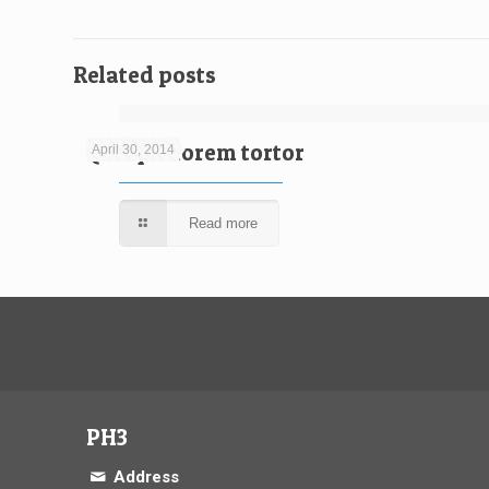
Related posts
Quisque lorem tortor
April 30, 2014
Read more
PH3
Address