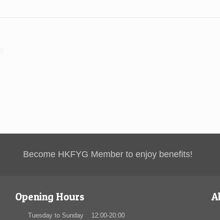
Become HKFYG Member to enjoy benefits!
Opening Hours
A
Tuesday to Sunday 12:00-20:00