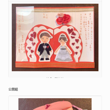
姓名: 鄭梓沛
學校: 東華三院王余潔紀念小學
公開組