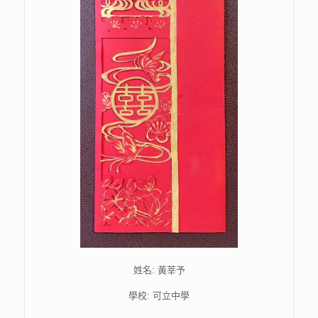
姓名: 黃莘予
學校: 可立中學