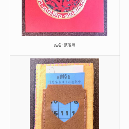
姓名: 范曉晴