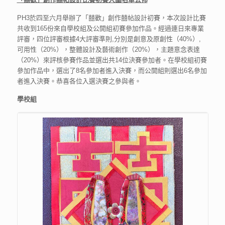
PH3於四至六月舉辦了「囍歡」創作囍帖設計初賽，本次設計比賽
共收到165份來自學校組及公開組初賽參加作品。經過連日來專業
評審，四位評審根據4大評審準則,分別是創意及原創性（40%）,
可用性（20%），整體設計及藝術創作（20%），主題意念表達
（20%）來評核參賽作品並選出共14位決賽參加者。在學校組初賽
參加作品中，選出了8名參加者進入決賽，而公開組則選出6名參加
者進入決賽。恭喜各位入選決賽之參與者。
學校組