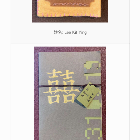
姓名: Lee Kit Ying