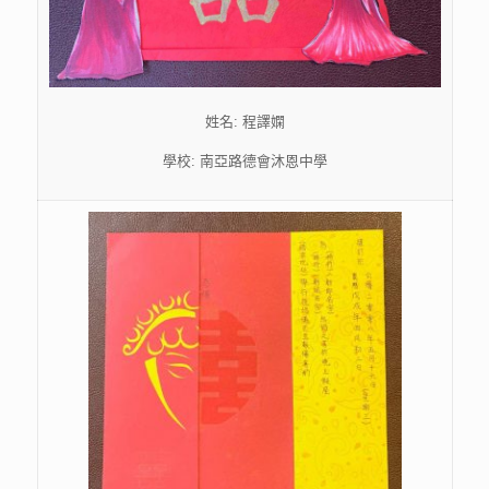
姓名: 程譯嫻
學校: 南亞路德會沐恩中學