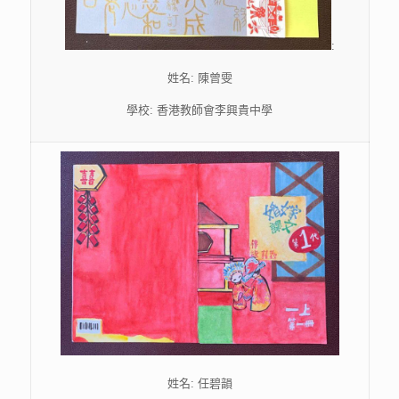
:
姓名: 陳曾雯
學校: 香港教師會李興貴中學
姓名: 任碧韻