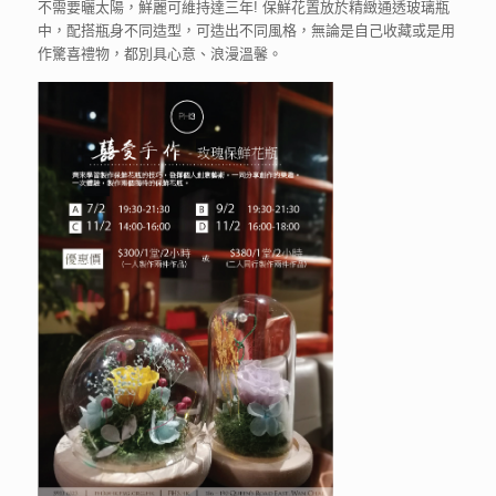
不需要曬太陽，鮮麗可維持達三年! 保鮮花置放於精緻通透玻璃瓶
中，配搭瓶身不同造型，可造出不同風格，無論是自己收藏或是用
作驚喜禮物，都別具心意、浪漫溫馨。