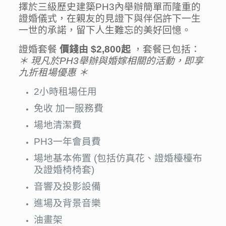
擇於三級歷史建築PH3內舉辦簡單而隆重的
證婚儀式，在親友的見證下與伴侶許下一生
一世的承諾，留下人生難忘的美好回憶。
證婚套餐
價錢由 $2,800起
，套餐已包括：
＊ 現凡於PH3
舉辦與婚嫁相關的活動，即享
九折租場優惠
＊
2小時租場任用
免收 加一服務費
場地清潔費
PH3一年會員費
場地基本佈置 (包括仿真花、證婚檯檯布
及證婚椅椅套)
音響及投影設備
進場及背景音樂
油畫架