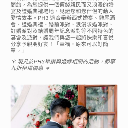
簡約，為您提供一個價錢親民而又浪漫的婚
宴及證婚典禮場地，見證您和您伴侶的動人
愛情故事。PH3 適合舉辦西式婚宴、雞尾酒
會、證婚典禮、婚前派對、浪漫求婚派對、
訂婚派對及結婚周年紀念派對等不同特色的
宴會及派對，讓我們與您一起將快樂和喜悅
分享予親朋好友！「幸福，原來可以好簡
單。」
＊ 現凡於PH3
舉辦與婚嫁相關的活動，即享
九折租場優惠
＊