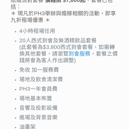
結婚派對套餐
價錢由
$7,800起
，套餐已包
括：
＊ 現凡於PH3舉辦與婚嫁相關的活動，即享
九折租場優惠 ＊
4小時租場任用
20人西式到會及無酒精飲品套餐
(此套餐為$3,800西式到會套餐，如需轉
換其他套餐，請瀏覽
到會服務
，套餐之價
錢將會為客人作出調整)
免收 加一服務費
場地及飲食清潔費
PH3一年會員費
場地基本佈置
音響及投影設備
進場及背景音樂
油畫架