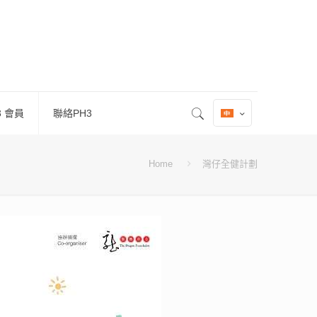
3 會員
聯絡PH3
Home
灣仔全健計劃