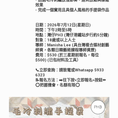
- 透過毛冷刺繡放慢節奏，達到放鬆與療癒
效果
- 完成一個實用且具個人風格的手提袋作品
日期：2026年7月12日(星期日)
時間：下午2時至5時
地點：灣仔PH3 (灣仔港鐵站步行約5分鐘)
對象：18歲或以上人士
導師：Manisha Lee (具台灣複合媒材創藝
師資，各類日韓藝術課程導師資歷)
費用：$530 (於三星期前報名，每位
$500) (已包材料及工具）
📞立即查詢：請致電或Whatsapp 5933
6323
📝報名方法：➡️往下按<立即報名>按鈕⬅️
⭕把握機會，名額有限⭕