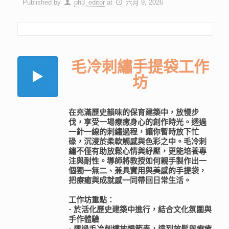
Published by
ph3_editor
at
六月 9, 2026
毛冷刺繡手提袋工作
坊
在充滿歷史韻味的保育建築中，放慢步
伐，享受一場療癒身心的創作時光。透過
一針一線的刺繡過程，讓你暫時放下忙
碌，沉浸於柔軟觸感與色彩之中。毛冷刺
繡不僅有助放鬆心情與紓壓，更能培養專
注與耐性。導師將教授如何親手製作出一
個獨一無二、兼具實用與美感的手提袋，
把療癒與成就感一同帶回日常生活。
工作坊重點：
- 於活化歷史建築中進行，結合文化氛圍與
手作體驗