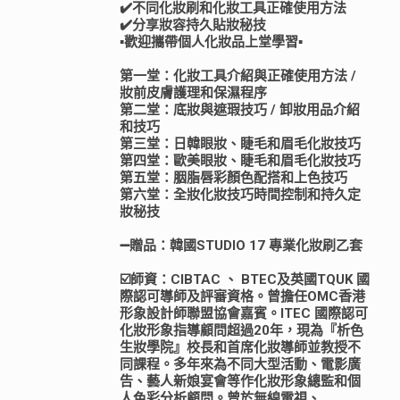
✔️不同化妝刷和化妝工具正確使用方法
✔️分享妝容持久貼妝秘技
▪️歡迎攜帶個人化妝品上堂學習▪️
第一堂：化妝工具介紹與正確使用方法 /
妝前皮膚護理和保濕程序
第二堂：底妝與遮瑕技巧 / 卸妝用品介紹
和技巧
第三堂：日韓眼妝、睫毛和眉毛化妝技巧
第四堂：歐美眼妝、睫毛和眉毛化妝技巧
第五堂：胭脂唇彩顏色配搭和上色技巧
第六堂：全妝化妝技巧時間控制和持久定
妝秘技
➖贈品：韓國STUDIO 17 專業化妝刷乙套
☑️師資：CIBTAC 、 BTEC及英國TQUK 國
際認可導師及評審資格。曾擔任OMC香港
形象設計師聯盟協會嘉賓。ITEC 國際認可
化妝形象指導顧問超過20年，現為『析色
生妝學院』校長和首席化妝導師並教授不
同課程。多年來為不同大型活動、電影廣
告、藝人新娘宴會等作化妝形象總監和個
人色彩分析顧問。曾於無線電視、