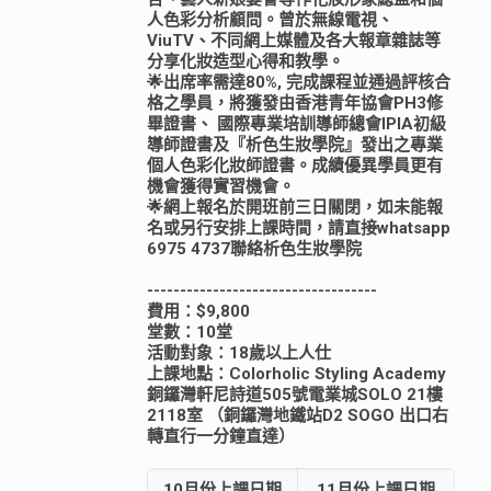
人色彩分析顧問。曾於無線電視、
ViuTV、不同網上媒體及各大報章雜誌等
分享化妝造型心得和教學。
🌟出席率需達80%, 完成課程並通過評核合
格之學員，將獲發由香港青年協會PH3修
畢證書、 國際專業培訓導師總會IPIA初級
導師證書及『析色生妝學院』發出之專業
個人色彩化妝師證書。成績優異學員更有
機會獲得實習機會。
🌟網上報名於開班前三日關閉，如未能報
名或另行安排上課時間，請直接whatsapp
6975 4737聯絡析色生妝學院
-----------------------------------
費用：$9,800
堂數：10堂
活動對象：18歲以上人仕
上課地點：Colorholic Styling Academy
銅鑼灣軒尼詩道505號電業城SOLO 21樓
2118室 （銅鑼灣地鐵站D2 SOGO 出口右
轉直行一分鐘直達）
10月份上課日期
11月份上課日期