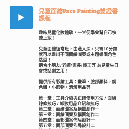
兒童面繪Face Painting雙證書
課程
趣味兒童化妝體驗，一堂便學會幫自己快
速上妝！
兒童面繪恆常班，由淺入深，只需10分鐘
就可以畫出不同面繪圖案或主題樂園角色
造型！
適合小朋友/老師/家長/義工等 為兒童生日
會或話劇之用！
提供所有彩繪工具：畫筆，臉部顏料，調
色盤，小飾物，清潔用品等
第一堂：工具介紹與正確使用方法 / 面繪
線條技巧 / 卸妝用品介紹和技巧
第二堂：面繪圖案及構圖創作一
第三堂：面繪圖案及構圖創作二
第四堂：面部圖案佈局設計一
第五堂：面部圖案佈局設計二