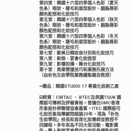
第四堂：韓國十六型四季個人色彩（夏天
色系）眼妝、睫毛和眉型設計、胭脂唇彩
顏色配搭和化妝技巧
第五堂：韓國十六型四季個人色彩（秋天
色系）眼妝、睫毛和眉型設計、胭脂唇彩
顏色配搭和化妝技巧
第六堂：韓國十六型四季個人色彩（冬天
色系）眼妝、睫毛和眉型設計、胭脂唇彩
顏色配搭和化妝技巧
第七堂：歐美日韓妝容分別和化妝技巧
第八堂：新娘、宴會化妝造型
第九堂：影樓拍攝、舞台化妝技巧
第十堂：商業營運技巧和業務托展方法
（由析色生妝學院業務總監親自教授）
➖贈品：韓國STUDIO 17 專業化妝刷乙套
☑️師資：CIBTAC 、 BTEC及英國TQUK 國
際認可導師及評審資格。曾擔任OMC香港
形象設計師聯盟協會嘉賓。ITEC 國際認可
化妝形象指導顧問超過20年，現為『析色
生妝學院』校長和首席化妝導師並教授不
同課程。多年來為不同大型活動、電影廣
告、藝人新娘宴會等作化妝形象總監和個