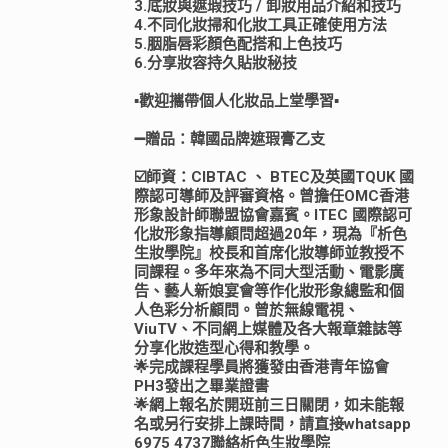
3.底妝與遮瑕技巧 / 卸妝用品介紹和技巧
4.不同化妝掃和化妝工具正確使用方法
5.胭脂唇彩顏色配搭和上色技巧
6.分享妝容持久貼妝秘技
▪️歡迎攜帶個人化妝品上堂學習▪️
➖贈品：韓國品牌遮瑕膏乙支
☑️師資：CIBTAC 、 BTEC及英國TQUK 國
際認可導師及評審資格。曾擔任OMC香港
形象設計師聯盟協會嘉賓。ITEC 國際認可
化妝形象指導顧問超過20年，現為『析色
生妝學院』校長和首席化妝導師並教授不
同課程。多年來為不同大型活動、電影廣
告、藝人新娘宴會等作化妝形象總監和個
人色彩分析顧問。曾於無線電視、
ViuTV、不同網上媒體及各大報章雜誌等
分享化妝造型心得和教學。
🌟完成課程學員將獲發由香港青年協會
PH3發出之畢業證書
🌟網上報名於開班前三日關閉，如未能報
名或另行安排上課時間，請直接whatsapp
6975 4737聯絡析色生妝學院