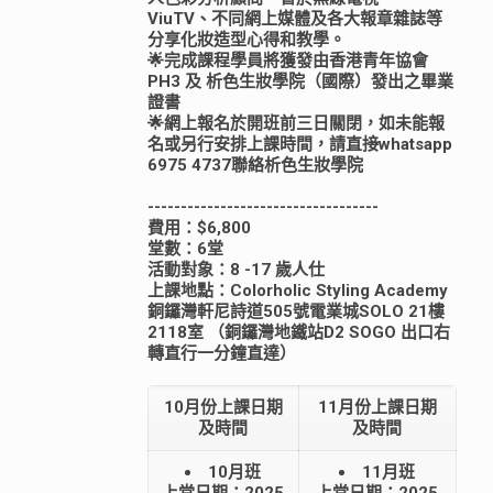
ViuTV、不同網上媒體及各大報章雜誌等
分享化妝造型心得和教學。
🌟完成課程學員將獲發由香港青年協會
PH3 及 析色生妝學院（國際）發出之畢業
證書
🌟網上報名於開班前三日關閉，如未能報
名或另行安排上課時間，請直接whatsapp
6975 4737聯絡析色生妝學院
-----------------------------------
費用：$6,800
堂數：6堂
活動對象：8 -17 歲人仕
上課地點：Colorholic Styling Academy
銅鑼灣軒尼詩道505號電業城SOLO 21樓
2118室 （銅鑼灣地鐵站D2 SOGO 出口右
轉直行一分鐘直達）
10月份上課日期
11月份上課日期
及時間
及時間
10月班
11月班