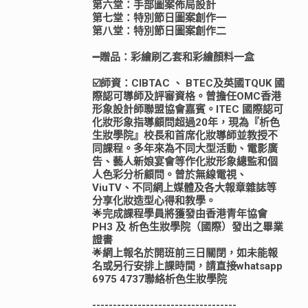
第六堂：手部圖案佈局設計
第七堂：特別節日圖案創作一
第八堂：特別節日圖案創作二
➖贈品：彩繪刷乙套和彩繪顏料一盒
☑️師資：CIBTAC 、 BTEC及英國TQUK 國
際認可導師及評審資格。曾擔任OMC香港
形象設計師聯盟協會嘉賓。ITEC 國際認可
化妝形象指導顧問超過20年，現為『析色
生妝學院』校長和首席化妝導師並教授不
同課程。多年來為不同大型活動、電影廣
告、藝人新娘宴會等作化妝形象總監和個
人色彩分析顧問。曾於無線電視、
ViuTV、不同網上媒體及各大報章雜誌等
分享化妝造型心得和教學。
🌟完成課程學員將獲發由香港青年協會
PH3 及 析色生妝學院（國際）發出之畢業
證書
🌟網上報名於開班前三日關閉，如未能報
名或另行安排上課時間，請直接whatsapp
6975 4737聯絡析色生妝學院
-----------------------------------