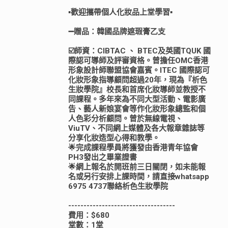
▪️歡迎攜帶個人化妝品上堂學習▪️
➖贈品：韓國品牌遮瑕膏乙支
☑️師資：CIBTAC 、 BTEC及英國TQUK 國
際認可導師及評審資格。曾擔任OMC香港
形象設計師聯盟協會嘉賓。ITEC 國際認可
化妝形象指導顧問超過20年，現為『析色
生妝學院』校長和首席化妝導師並教授不
同課程。多年來為不同大型活動、電影廣
告、藝人新娘宴會等作化妝形象總監和個
人色彩分析顧問。曾於無線電視、
ViuTV、不同網上媒體及各大報章雜誌等
分享化妝造型心得和教學。
🌟完成課程學員將獲發由香港青年協會
PH3發出之畢業證書
🌟網上報名於開班前三日關閉，如未能報
名或另行安排上課時間，請直接whatsapp
6975 4737聯絡析色生妝學院
-----------------------------------
費用：$680
堂數：1堂