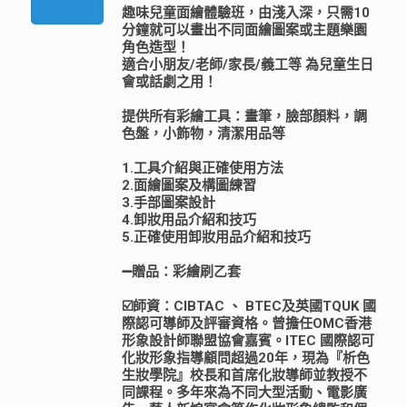
趣味兒童面繪體驗班，由淺入深，只需10
分鐘就可以畫出不同面繪圖案或主題樂園
角色造型！
適合小朋友/老師/家長/義工等 為兒童生日
會或話劇之用！
提供所有彩繪工具：畫筆，臉部顏料，調
色盤，小飾物，清潔用品等
1.工具介紹與正確使用方法
2.面繪圖案及構圖練習
3.手部圖案設計
4.卸妝用品介紹和技巧
5.正確使用卸妝用品介紹和技巧
➖贈品：彩繪刷乙套
☑️師資：CIBTAC 、 BTEC及英國TQUK 國
際認可導師及評審資格。曾擔任OMC香港
形象設計師聯盟協會嘉賓。ITEC 國際認可
化妝形象指導顧問超過20年，現為『析色
生妝學院』校長和首席化妝導師並教授不
同課程。多年來為不同大型活動、電影廣