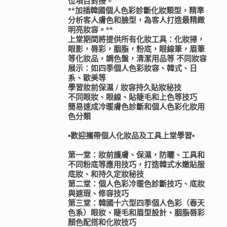
位項目對接。
**加插韓國個人色彩診斷化妝類型，精準
分析客人膚色和臉型，為客人打造最精緻
明亮妝容。**
上堂期間將提供所有化妝工具：化妝掃，
眼影，唇彩，胭脂，粉底，眼線筆，眉筆
等化妝品，調色盤，清潔用品等 不同妝容
展示：如四季個人色彩妝容、韓式、日
系、歐美等
學習妝前保濕 / 妝容持久貼妝秘技
不同眼妝、眼線、貼睫毛和上色等技巧
簡易速成冷暖膚色診斷和個人色彩化妝用
色分類
▪️歡迎攜帶個人化妝品及工具上堂學習▪️
第一堂：妝前護膚、保濕，防曬、工具和
不同粉底等應用技巧，打造韓式水嫩貼服
底妝、和持久定妝秘技
第二堂：個人色彩冷暖色診斷技巧、底妝
與遮瑕、修容技巧
第三堂：韓國十六型四季個人色彩（春天
色系）眼妝、睫毛和眉型設計、胭脂唇彩
顏色配搭和化妝技巧