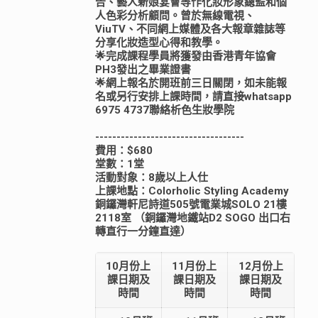
告、藝人新娘宴會等作化妝形象總監和個
人色彩分析顧問。曾於無線電視、
ViuTV、不同網上媒體及各大報章雜誌等
分享化妝造型心得和教學。
🌟完成課程學員將獲發由香港青年協會
PH3發出之畢業證書
🌟網上報名於開班前三日關閉，如未能報
名或另行安排上課時間，請直接whatsapp
6975 4737聯絡析色生妝學院
-----------------------------------
費用：$680
堂數：1堂
活動對象：8歲以上人仕
上課地點：Colorholic Styling Academy
銅鑼灣軒尼詩道505號電業城SOLO 21樓
2118室 （銅鑼灣地鐵站D2 SOGO 出口右
轉直行一分鐘直達）
10月份上
11月份上
12月份上
課日期及
課日期及
課日期及
時間
時間
時間