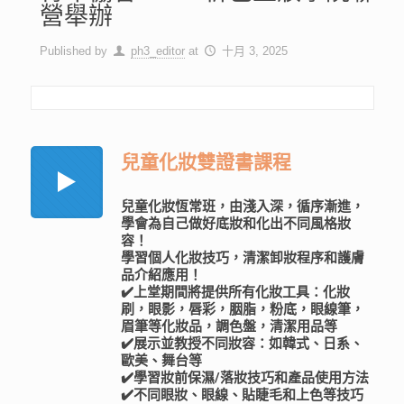
營舉辦
Published by
ph3_editor
at
十月 3, 2025
兒童化妝雙證書課程
兒童化妝恆常班，由淺入深，循序漸進，
學會為自己做好底妝和化出不同風格妝
容！
學習個人化妝技巧，清潔卸妝程序和護膚
品介紹應用！
✔️上堂期間將提供所有化妝工具：化妝
刷，眼影，唇彩，胭脂，粉底，眼線筆，
眉筆等化妝品，調色盤，清潔用品等
✔️展示並教授不同妝容：如韓式、日系、
歐美、舞台等
✔️學習妝前保濕/落妝技巧和產品使用方法
✔️不同眼妝、眼線、貼睫毛和上色等技巧