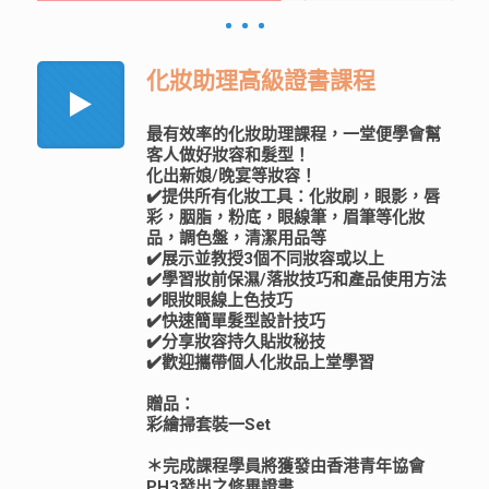
化妝助理高級證書課程
最有效率的化妝助理課程，一堂便學會幫
客人做好妝容和髮型！
化出新娘/晚宴等妝容！
✔️提供所有化妝工具：化妝刷，眼影，唇
彩，胭脂，粉底，眼線筆，眉筆等化妝
品，調色盤，清潔用品等
✔️展示並教授3個不同妝容或以上
✔️學習妝前保濕/落妝技巧和產品使用方法
✔️眼妝眼線上色技巧
✔️快速簡單髮型設計技巧
✔️分享妝容持久貼妝秘技
✔️歡迎攜帶個人化妝品上堂學習
贈品：
彩繪掃套裝一Set
＊完成課程學員將獲發由香港青年協會
PH3發出之修畢證書