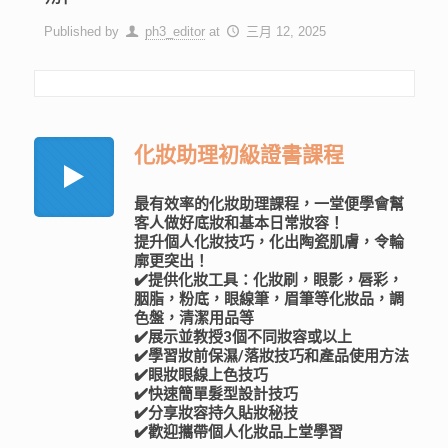
Published by
ph3_editor
at
三月 12, 2025
化妝助理初級證書課程
最有效率的化妝助理課程，一堂便學會幫
客人做好底妝和基本日常妝容！
提升個人化妝技巧，化出陶瓷肌膚，令輪
廓更突出！
✔️提供化妝工具：化妝刷，眼影，唇彩，
胭脂，粉底，眼線筆，眉筆等化妝品，調
色盤，清潔用品等
✔️展示並教授3個不同妝容或以上
✔️學習妝前保濕/落妝技巧和產品使用方法
✔️眼妝眼線上色技巧
✔️快速簡單髮型設計技巧
✔️分享妝容持久貼妝秘技
✔️歡迎攜帶個人化妝品上堂學習