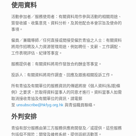
使用資料
活動參加者／服務使用者：有關資料用作參與活動的相關用途、
簽發收據、收集意見、資料分析，及其他配合本會宗旨及使命的
事項。
僱員／兼職導師／任何直接或間接受僱於青協之人士：有關資料
將用作招聘及人力資源管理用途，例如聘任、支薪、工作調配、
工作表現評估、紀律等事宜。
服務提供者：有關資料將用作發放合約酬金等事宜。
投訴人：有關資料將用作調查、回應及跟進相關投訴工作。
所有青協及有關單位的服務資訊的傳遞將按《個人資料(私隱)條
例》之要求，於取得資料當事人的同意才進行。資料當事人如需
取消接收青協及有關單位的資訊，請電郵
至
unsubscribe@hkfyg.org.hk
與青協職員聯絡。
外判安排
青協有部分服務由第三方服務供應商開發及／或提供，這些服務
包括但不限於：開發及維修系統、提供班組活動等。