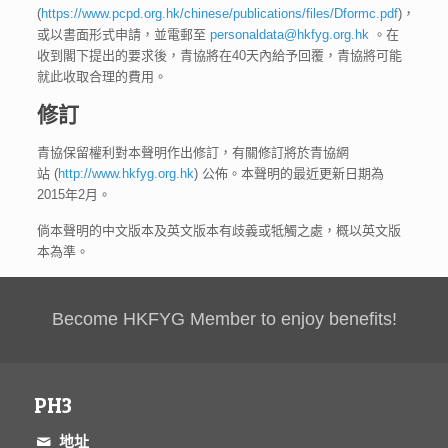
(
https://www.pcpd.org.hk/chinese/publications/files/Dformc.pdf
)，
或以書面形式申請，並電郵至
personaldata@hkfyg.org.hk
。在
收到閣下提出的要求後，青協將在40天內給予回覆，青協將可能
就此收取合理的費用。
修訂
青協保留權利對本聲明作出修訂，有關修訂將於青協網
站 (
http://www.hkfyg.org.hk
) 公佈。本聲明的最近更新日期為
2015年2月。
倘本聲明的中文版本及英文版本有歧義或牴觸之處，概以英文版
本為準。
Become HKFYG Member to enjoy benefits!
PH3
地址