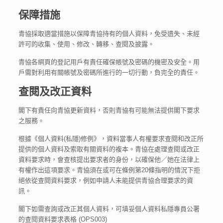
保障措施
青協採取適當措施以保障青協持有的個人資料，免受遺失、未經
許可的收集、使用、修改、轉移、查閱及披露。
青協各網頁的登記用戶有責任確保帳號及密碼的機密及安全。用
戶需對利用有關帳號及密碼所進行的一切行動，負完全的責任。
查閱及改正資料
閣下有責任向青協更新資料，否則青協有可能無法提供閣下要求
之服務。
根據《個人資料(私隱)修例》，資料當事人有權要求查閱和改正所
提供的個人資料及索取有關資料的複本。青協在處理查閱或改正
資料要求時，會查核提出要求者的身份，以確保他／她在法律上
有權作出這項要求。青協須在或可在條例第20條指明的情況下拒
絕依從查閱資料要求，例如申請人未能提供青協合理要求的資
訊。
閣下如需查詢或改正其個人資料，可填妥個人資料私隱專員公署
的查閱資料要求表格 (OPS003)