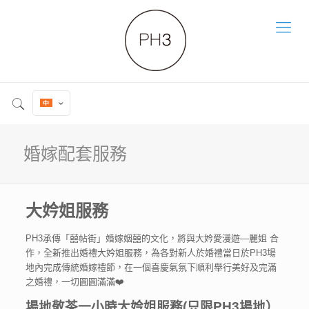
婚嫁配套服務
大妗姐服務
PH3承傳「囍帖街」婚嫁姻囍的文化，將與大妗愛漫遊—麗姐 合
作，全新推出婚禮大妗姐服務，為各對新人於婚禮當日於PH3場
地內完成傳統婚嫁禮節，在一個喜慶氣氛下順利舉行美好及完滿
之婚禮，一切圓圓滿滿❤️
場地敬茶一小時大妗姐服務(只限PH3場地）