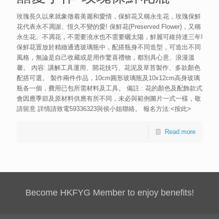
玫瑰長久以來就象徵着美麗和愛情，保鮮花又稱永生花，玫瑰保鮮
花代表永不凋謝、恆久不變的愛! 保鮮花(Preserved Flower)，又稱
永生花、不凋花，不需要澆水也不需要曬太陽，鮮麗可維持達三年!
保鮮花置放於精緻通透玻璃瓶中，配搭瓶身不同造型，可造出不同
風格，無論是自己收藏或是用作驚喜禮物，都別具心意、浪漫溫
馨。 內容: 講解工具運用、開花技巧、花泥及草苔製作、多款顏色
配搭可選。 製作兩件作品，10cm圓形玻璃瓶及10x12cm高身玻璃
瓶各一個，費用已包所需材料及工具。 備註 : 花的顏色及配飾款式
會因應季節及原材料供應有所不同，未必與範例圖片一式一樣，敬
請留意 詳情請致電59336323與侯小姐聯絡。 報名方法:<按此>
Read more
Become HKFYG Member to enjoy benefits!