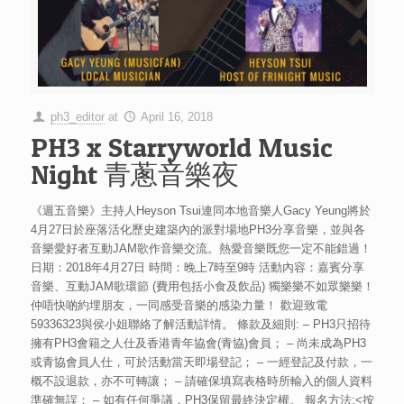
ph3_editor
at
April 16, 2018
PH3 x Starryworld Music
Night 青蔥音樂夜
《週五音樂》主持人Heyson Tsui連同本地音樂人Gacy Yeung將於
4月27日於座落活化歷史建築內的派對場地PH3分享音樂，並與各
音樂愛好者互動JAM歌作音樂交流。熱愛音樂既您一定不能錯過！
日期：2018年4月27日 時間：晚上7時至9時 活動內容：嘉賓分享
音樂、互動JAM歌環節 (費用包括小食及飲品) 獨樂樂不如眾樂樂！
仲唔快啲約埋朋友，一同感受音樂的感染力量！ 歡迎致電
59336323與侯小姐聯絡了解活動詳情。 條款及細則: – PH3只招待
擁有PH3會籍之人仕及香港青年協會(青協)會員； – 尚未成為PH3
或青協會員人仕，可於活動當天即場登記； – 一經登記及付款，一
概不設退款，亦不可轉讓； – 請確保填寫表格時所輸入的個人資料
準確無誤； – 如有任何爭議，PH3保留最終決定權。 報名方法:<按