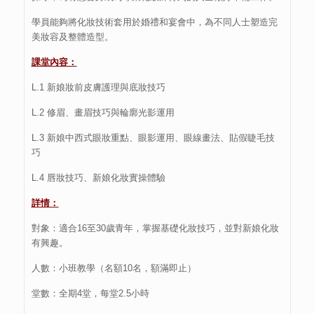
學員能夠將化妝技術套用於婚禮和宴會中，為不同人士塑造完
美妝容及整體造型。
課堂內容：
L.1 新娘妝前皮膚護理與底妝技巧
L.2 修眉、畫眉技巧與輪廓光影運用
L.3 新娘中西式眼妝重點、眼影運用、眼線畫法、貼假睫毛技
巧
L.4 唇妝技巧、新娘化妝實操體驗
詳情：
對象：適合16至30歲青年，掌握基礎化妝技巧，並對新娘化妝
有興趣。
人數：小班教學（名額10名，額滿即止）
堂數：全期4堂，每堂2.5小時