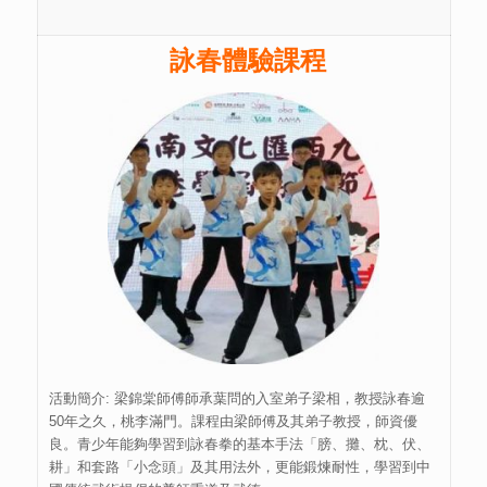
詠春體驗課程
活動簡介: 梁錦棠師傅師承葉問的入室弟子梁相，教授詠春逾
50年之久，桃李滿門。課程由梁師傅及其弟子教授，師資優
良。青少年能夠學習到詠春拳的基本手法「膀、攤、枕、伏、
耕」和套路「小念頭」及其用法外，更能鍛煉耐性，學習到中