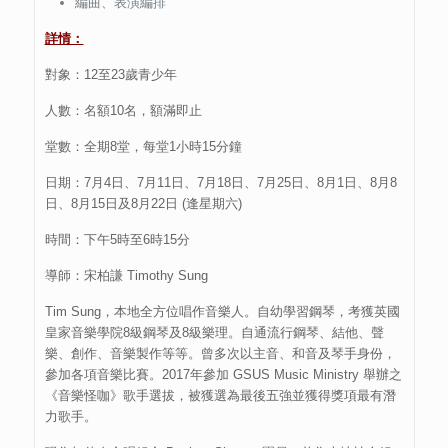
編曲、表演編排
詳情：
對象：12至23歲青少年
人數：名額10名，額滿即止
堂數：全期8堂，每堂1小時15分鐘
日期：7月4日、7月11日、7月18日、7月25日、8月1日、8月8
日、8月15日及8月22日 (逢星期六)
時間：下午5時至6時15分
導師：宋柏謙 Timothy Sung
Tim Sung，本地全方位唱作音樂人。自幼學習鋼琴，考獲英國
皇家音樂學院8級鋼琴及8級樂理。自通流行鋼琴、結他、聲
樂、創作、音樂製作等等。曾多次以主音、和音及琴手身份，
參加各項音樂比賽。2017年參加 GSUS Music Ministry 舉辦之
《音樂怪咖》歌手選拔，被獲選為最後五強並獲得獎項最有潛
力歌手。