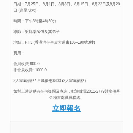
日期：7月25日、8月1日、8月8日、8月15日、8月22日及8月29
日 (逢星期六)
時間：下午3時至4時30分
導師：梁錦棠師傅及其弟子
地點：PH3 (香港灣仔皇后大道東186–190號3樓)
費用：
會員收費:900.0
非會員收費: 1000.0
2人家庭價格/ 早鳥優惠$800 (2人家庭價格)
如對上述活動有任何疑問及查詢，歡迎致電2811-2779與龍傳基
金秘書處職員聯絡。
立即報名