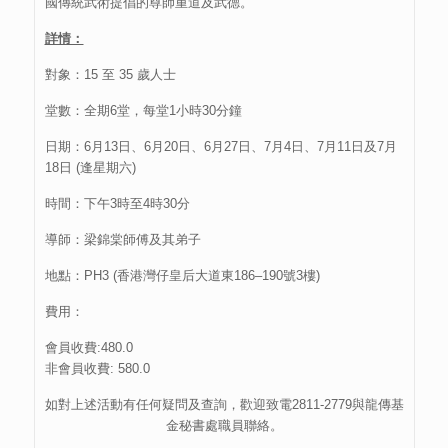
國傳統武術提倡的尊師重道及武德。
詳情：
對象：15 至 35 歲人士
堂數：全期6堂，每堂1小時30分鐘
日期：6月13日、6
月20日、6月27日
、7月4日、
7月11日
及
7月
18日
(逢星期六)
時間：下午3時至4時30分
導師：梁錦棠師傅及其弟子
地點：PH3 (香港灣仔皇后大道東186–190號3樓)
費用：
會員收費:480.0
非會員收費: 580.0
如對上述活動有任何疑問及查詢，歡迎致電2811-2779與龍傳基
金秘書處職員聯絡。