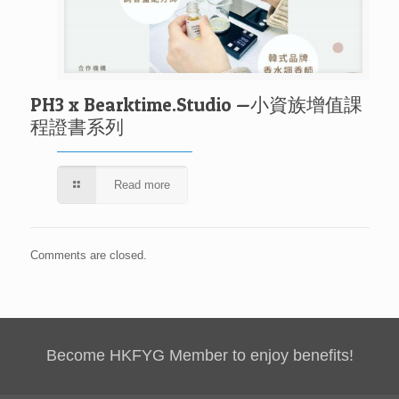
PH3 x Bearktime.Studio —小資族增值課
程證書系列
Read more
Comments are closed.
Become HKFYG Member to enjoy benefits!