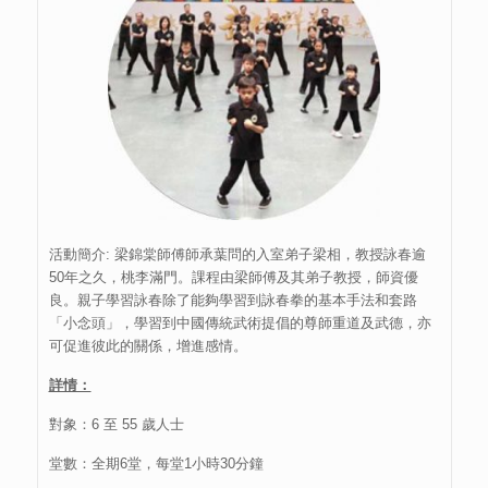
活動簡介: 梁錦棠師傅師承葉問的入室弟子梁相，教授詠春逾
50年之久，桃李滿門。課程由梁師傅及其弟子教授，師資優
良。親子學習詠春除了能夠學習到詠春拳的基本手法和套路
「小念頭」，學習到中國傳統武術提倡的尊師重道及武德，亦
可促進彼此的關係，增進感情。
詳情：
對象：6 至 55 歲人士
堂數：全期6堂，每堂1小時30分鐘