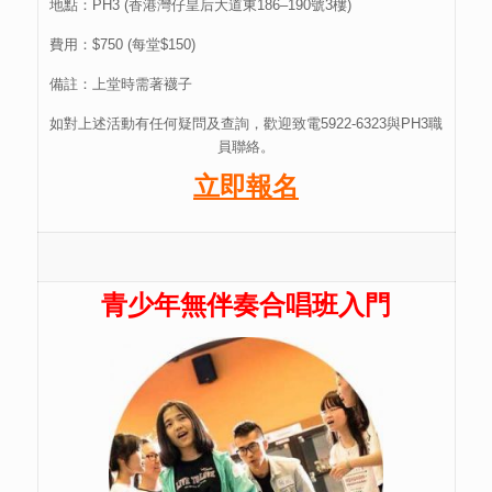
地點：PH3 (香港灣仔皇后大道東186–190號3樓)
費用：$750 (每堂$150)
備註：上堂時需著襪子
如對上述活動有任何疑問及查詢，歡迎致電5922-6323與PH3職
員聯絡。
立即報名
青少年無伴奏合唱班入門