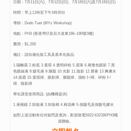
日期：7月11日(六)、7月12日(日)、7月18日(六)及7月19日(日)
時間：早上11時至下午1時30分
導師：Dodo Tuet (MYs Workshop)
地點：PH3 (香港灣仔皇后大道東186–190號3樓)
費用：$1,200
備註：請自備化妝工具及基本化妝品:
1.隔離霜 2.粉底 3.遮瑕 4.透明碎粉 5.眉筆 6.兩隻色眼影 7.黑
色眼線液 8.睫毛液 9.胭脂 10.光影 11.陰影 12.唇膏 13.爽膚水
14.面霜 15.遮瑕掃、眼影掃、胭脂掃、濕粉卜/掃、碎粉卜/
掃、陰影掃
學生課堂使用用品: (由機構提供)
1.座檯鏡 2.卸妝液 3.卸妝棉 4.棉花棒 5.假睫毛及假睫毛膠水
如對上述活動有任何疑問及查詢，歡迎致電5922-6323與PH3職
員聯絡。