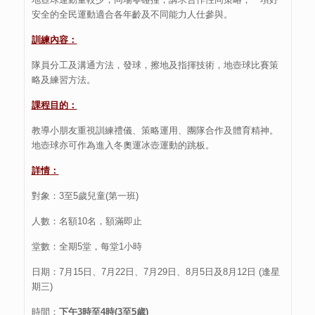
安全的全民運動適合各年齡及不同能力人仕參與。
訓練內容：
隊員分工及溝通方法，發球，擦地及指揮技術，地壺球比賽策
略及練習方法。
課程目的：
教導小朋友重視訓練禮儀、策略運用、團隊合作及體育精神。
地壺球亦可作為進入冬奧運冰壺運動的跳板。
詳情
：
對象：3至5歲兒童(第一班)
人數：名額10名，額滿即止
堂數：全期5堂，每堂1小時
日期：7月15日、7月22日、7月29日、8月5日及8月12日 (逢星
期三)
時間：
下午3時至4時(3至5歲)