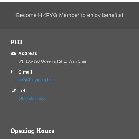
Become HKFYG Member to enjoy benefits!
PH3
Address
3/F,186-190 Queen’s Rd E, Wan Chai
E-mail
ph3@hkfyg.org.hk
Tel
(852) 5933 6323
Opening Hours