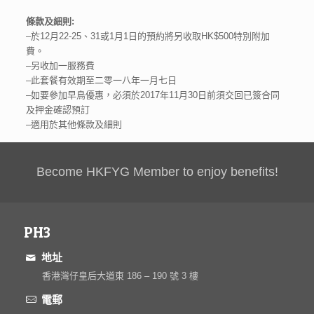
條款及細則:
–於12月22-25、31或1月1日的預約將另收取HK$500特別附加
費。
–另收加一服務費
–此套餐有效期至二零一八年一月七日
–如要參加早鳥優惠，必須於2017年11月30日前須交回已簽合同
及押金確認預訂
–適用於其他條款及細則
Become HKFYG Member to enjoy benefits!
PH3
地址
香港灣仔皇后大道東 186 – 190 號 3 樓
電郵