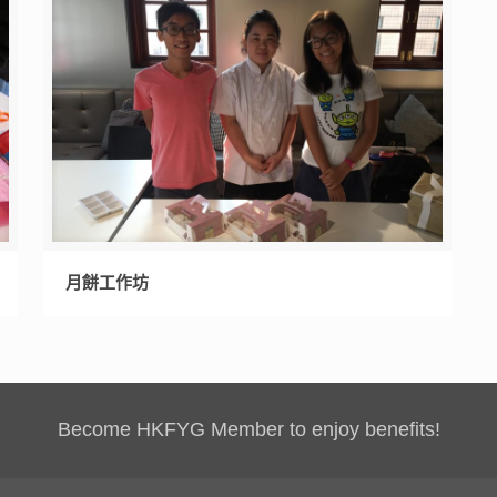
月餅工作坊
Become HKFYG Member to enjoy benefits!