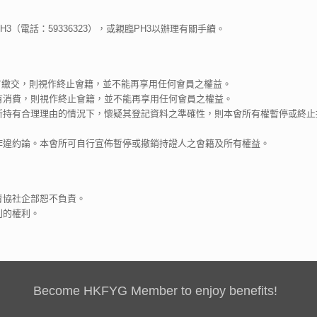
3（電話：59336323），或親臨PH3以辦理有關手續。
如未有繳交，則視作終止會籍，並不能再享用任何會員之權益。
月未有消費，則視作終止會籍，並不能再享用任何會員之權益。
會所持有合理理由的情況下，懷疑其登記資料之準確性，則本會所有權暫停或終
視作違約論。本會所可自行宣佈暫停或撤銷持證人之會籍及所有權益。
青協社企部恕不負責。
則的權利。
Become HKFYG Member to enjoy benefits!