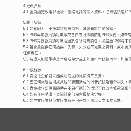
4.更改資料
4.1 會員如更改電郵地址、聯絡電話等個人資料，必須儘快通知PH
5.終止會籍
5.1 如登記人，不符本會會員資格，其會籍將自動撤銷。
5.2 PH3專屬會員須每年繳交會費方可繼續使用PH3服務。
5.3 PH3青協會員須每年透過於會所消費續會。如超過12個
5.4 若會員提供任何錯誤、失實、失效或不完整之資料，或本
任何責任。
5.5 持證人如嚴重違反本會所規定或未能履行本條款內容，均
6.一般條款
6.1 青協社企部對未能成功傳送的電郵概不負責。
6.2 因任何電腦技術或系統問題而造成的消費記錄及積分損失，
6.3 青協社企部保留隨時在不另行通知的情況下修改本條款及細
6.4 如有任何爭議，青協社企部保留最終決定權。
6.5 如中文版本與英文版本有任何差異，應以英文版本為準。