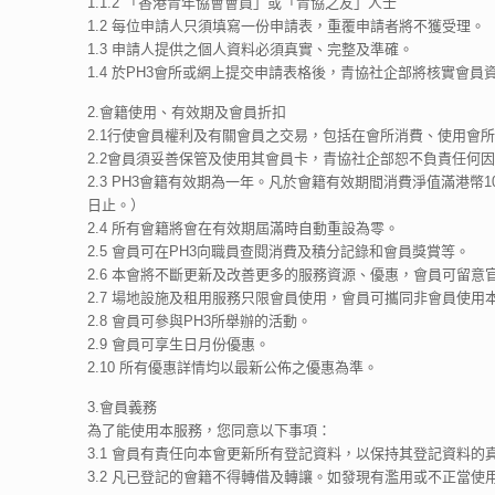
1.1.2 「香港青年協會會員」或「青協之友」人士
1.2 每位申請人只須填寫一份申請表，重覆申請者將不獲受理。
1.3 申請人提供之個人資料必須真實、完整及準確。
1.4 於PH3會所或網上提交申請表格後，青協社企部將核實
2.會籍使用、有效期及會員折扣
2.1行使會員權利及有關會員之交易，包括在會所消費、使用會
2.2會員須妥善保管及使用其會員卡，青協社企部恕不負責任何
2.3 PH3會籍有效期為一年。凡於會籍有效期間消費淨值滿港幣
日止。）
2.4 所有會籍將會在有效期屆滿時自動重設為零。
2.5 會員可在PH3向職員查閱消費及積分記錄和會員獎賞等。
2.6 本會將不斷更新及改善更多的服務資源、優惠，會員可留
2.7 場地設施及租用服務只限會員使用，會員可攜同非會員使用
2.8 會員可參與PH3所舉辦的活動。
2.9 會員可享生日月份優惠。
2.10 所有優惠詳情均以最新公佈之優惠為準。
3.會員義務
為了能使用本服務，您同意以下事項：
3.1 會員有責任向本會更新所有登記資料，以保持其登記資料的
3.2 凡已登記的會籍不得轉借及轉讓。如發現有濫用或不正當