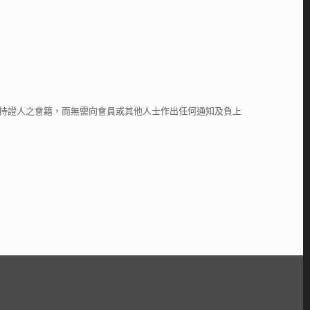
止持證人之會籍，而無需向會員或其他人士作出任何通知及負上