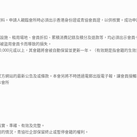
會員資料。申請人親臨會所時必須出示香港身份證或青協會員證，以供核實。成功
所設施、租用場地、會員折扣、累積消費記錄及積分及退款等，均必須出示會員
因被盜用會員卡而導致的損失。
10,000元或以上，其會籍將會被自動保留並更新一年。（有效期是指會籍的生效
意官方網站的最新公告及或條款。本會另將不時透過電郵出版電子報，讓會員接
本會所
真實、準確、有效及完整。
使用的情況，青協社企部保留終止或暫停會籍的權利。